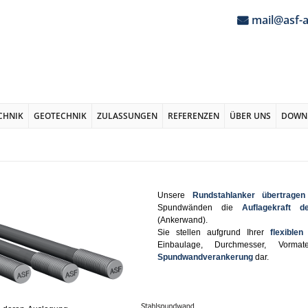
mail@asf-
CHNIK
GEOTECHNIK
ZULASSUNGEN
REFERENZEN
ÜBER UNS
DOWN
Unsere
Rundstahlanker übertragen
Spundwänden die
Auflagekraft 
(Ankerwand).
Sie stellen aufgrund Ihrer
flexible
Einbaulage, Durchmesser, Vormat
Spundwandverankerung
dar.