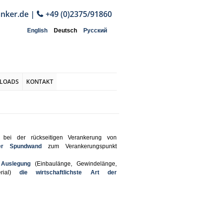
anker.de
|
+49 (0)2375/91860
English
Deutsch
Русский
LOADS
KONTAKT
bei der rückseitigen Verankerung von
der Spundwand
zum Verankerungspunkt
n Auslegung
(Einbaulänge, Gewindelänge,
erial)
die wirtschaftlichste Art der