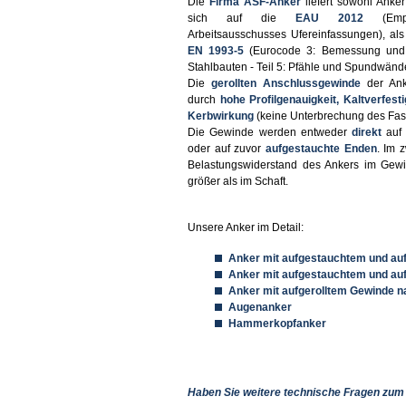
Die
Firma ASF-Anker
liefert sowohl Anke
sich auf die
EAU 2012
(Empf
Arbeitsausschusses Ufereinfassungen), al
EN 1993-5
(Eurocode 3: Bemessung und 
Stahlbauten - Teil 5: Pfähle und Spundwände
Die
gerollten Anschlussgewinde
der Ank
durch
hohe Profilgenauigkeit, Kaltverfest
Kerbwirkung
(keine Unterbrechung des Fase
Die Gewinde werden entweder
direkt
auf
oder auf zuvor
aufgestauchte Enden
. Im z
Belastungswiderstand des Ankers im Gew
größer als im Schaft.
Unsere Anker im Detail:
Anker mit aufgestauchtem und au
Anker mit aufgestauchtem und auf
Anker mit aufgerolltem Gewinde n
Augenanker
Hammerkopfanker
Anzeigen
Haben Sie weitere technische Fragen zum