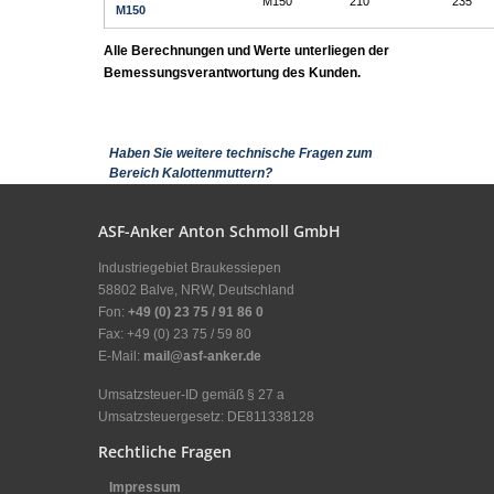
M150
210
235
M150
Alle Berechnungen und Werte unterliegen der
Bemessungsverantwortung des Kunden.
Anzeigen
Haben Sie weitere technische Fragen zum
Bereich Kalottenmuttern?
ASF-Anker Anton Schmoll GmbH
Industriegebiet Braukessiepen
58802 Balve, NRW, Deutschland
Fon:
+49 (0) 23 75 / 91 86 0
Fax: +49 (0) 23 75 / 59 80
E-Mail:
mail@asf-anker.de
Umsatzsteuer-ID gemäß § 27 a
Umsatzsteuergesetz: DE811338128
Rechtliche Fragen
Impressum