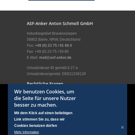
ASF-Anker Anton Schmoll GmbH
Industriegebiet Braukessiepen
58802 Balve, NRW, Deutschland
Fon:
+49 (0) 23 75 / 91 86 0
Fax: +49 (0) 23 75 / 59 80
E-Mail:
mail@asf-anker.de
Umsatzsteuer-ID gemäß § 27 a
Umsatzsteuergesetz: DE811338128
Rechtliche Fragen
Wir benutzen Cookies, um
Impressum
die Seite für unsere Nutzer
Allgemeine Geschäftsbedingungen
besser zu machen.
Allgemeine Nutzungsbedingungen
Erklärung zum Datenschutz
Mit dem Klick auf einen beliebigen
Kundenbereich
Link stimmen Sie zu, dass wir
Anmelden
Cookies benutzen dürfen
Social Links
Mehr Information