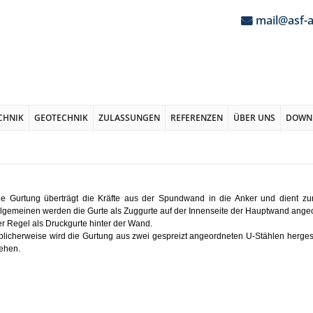
mail@asf-
CHNIK
GEOTECHNIK
ZULASSUNGEN
REFERENZEN
ÜBER UNS
DOWN
ie Gurtung überträgt die Kräfte aus der Spundwand in die Anker und dient zu
llgemeinen werden die Gurte als Zuggurte auf der Innenseite der Hauptwand angeo
er Regel als Druckgurte hinter der Wand.
blicherweise wird die Gurtung aus zwei gespreizt angeordneten U-Stählen herges
tehen.