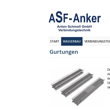
START
WASSERBAU
VERBINDUNGSTE
Gurtungen
D
A
d
Ü
s