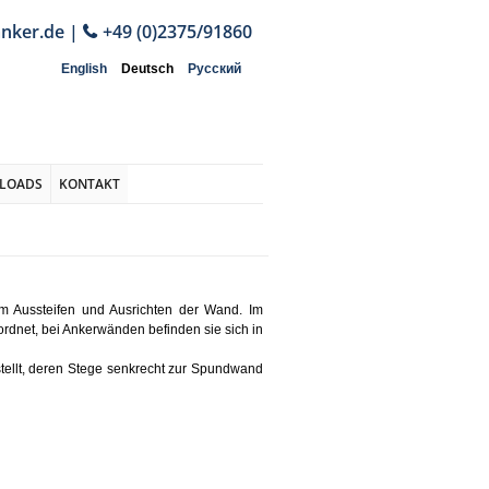
anker.de
|
+49 (0)2375/91860
English
Deutsch
Русский
LOADS
KONTAKT
m Aussteifen und Ausrichten der Wand. Im
rdnet, bei Ankerwänden befinden sie sich in
tellt, deren Stege senkrecht zur Spundwand