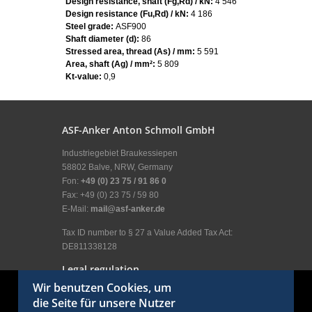
Design resistance, shaft (Fg,Rd) / kN:
4 546
Design resistance (Fu,Rd) / kN:
4 186
Steel grade:
ASF900
Shaft diameter (d):
86
Stressed area, thread (As) / mm:
5 591
Area, shaft (Ag) / mm²:
5 809
Kt-value:
0,9
ASF-Anker Anton Schmoll GmbH
Industriegebiet Braukessiepen
58802 Balve, NRW, Germany
Fon:
+49 (0) 23 75 / 91 86 0
Fax: +49 (0) 23 75 / 59 80
E-Mail:
mail@asf-anker.de
Tax ID number to § 27 a Value Added Tax Act:
DE811338128
Legal regulation
Wir benutzen Cookies, um
Legal Disclosure
die Seite für unsere Nutzer
General terms and conditions