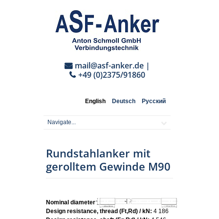
mail@asf-anker.de
|
+49 (0)2375/91860
English
Deutsch
Русский
Rundstahlanker mit
gerolltem Gewinde M90
Nominal diameter:
M90
Design resistance, thread (Ft,Rd) / kN:
4 186