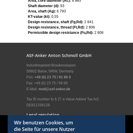
Area, core diameter (Ac):
9 965
Shaft diameter (d):
93
Area, shaft (Ag):
6 793
KT-value (kt):
0,55
Design resistance, shaft (Fg,Rd):
2 841
Design resistance, thread (Ft,Rd):
2 806
Permissible design resistance (Fu,Rd):
2 806
ASF-Anker Anton Schmoll GmbH
Industriegebiet Braukessiepen
58802 Balve, NRW, Germany
Fon:
+49 (0) 23 75 / 91 86 0
Fax: +49 (0) 23 75 / 59 80
E-Mail:
mail@asf-anker.de
Tax ID number to § 27 a Value Added Tax Act:
DE811338128
Legal regulation
Wir benutzen Cookies, um
Legal Disclosure
die Seite für unsere Nutzer
General terms and conditions