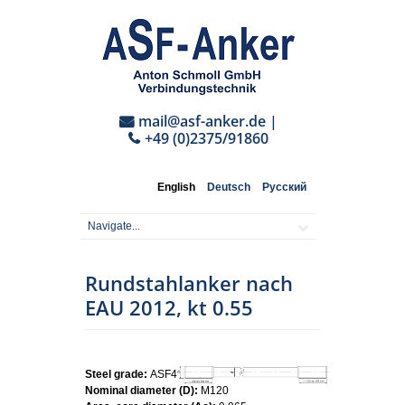
mail@asf-anker.de
|
+49 (0)2375/91860
English
Deutsch
Русский
Rundstahlanker nach
EAU 2012, kt 0.55
Steel grade:
ASF460
Nominal diameter (D):
M120