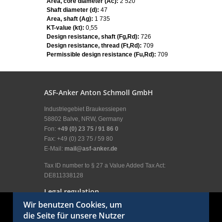
Area, core diameter (Ac):
2 520
Shaft diameter (d):
47
Area, shaft (Ag):
1 735
KT-value (kt):
0,55
Design resistance, shaft (Fg,Rd):
726
Design resistance, thread (Ft,Rd):
709
Permissible design resistance (Fu,Rd):
709
ASF-Anker Anton Schmoll GmbH
Industriegebiet Braukessiepen
58802 Balve, NRW, Germany
Fon:
+49 (0) 23 75 / 91 86 0
Fax: +49 (0) 23 75 / 59 80
E-Mail:
mail@asf-anker.de
Tax ID number to § 27 a Value Added Tax Act:
DE811338128
Legal regulation
Wir benutzen Cookies, um
Legal Disclosure
die Seite für unsere Nutzer
General terms and conditions