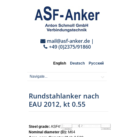
mail@asf-anker.de
|
+49 (0)2375/91860
English
Deutsch
Русский
Rundstahlanker nach
EAU 2012, kt 0.55
Steel grade:
ASF460
Nominal diameter (D):
M64