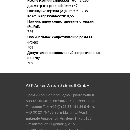
Fläche Kerndurchmesser (Ac):
2 520
диаметр стержня (d) / mm:
47
Площадь стержня (Ag) / mm²:
1 735
Коэф. напряженности:
0,55
Номинальное сопротивление стержня
(Fg,Rd):
726
Номинальное сопротивление резьбы
(Ft,Rd):
709
Допустимое номинальный сопротивление
(Fu,Rd):
709
ASF-Anker Anton Schmoll GmbH
Промышленная площадка Браукеззипен
58802 Бальве, Северный Рейн-Вестфалия,
Германия Тел:
+49 (0) 23 75 / 91 86 0
Факс:
+49 (0) 23 75 / 59 80 E-Mail:
mail@asf-
anker.de
Amtsgericht Arnsberg HRB 8130
Umsatzsteuer-ID gemäß § 27 a