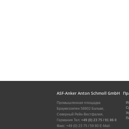
ASF-Anker Anton Schmoll GmbH
Пр
И
Промышленная площадка
С
Браукеззипен 58802 Бальве,
У
Северный Рейн-Вестфалия,
П
Германия Тел:
+49 (0) 23 75 / 91 86 0
Факс: +49 (0) 23 75 / 59 80 E-Mail: