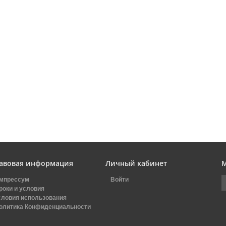
авовая информация
Личный кабинет
М
мпрессум
Войти
роки и условия
словия использования
олитика Конфиденциальности