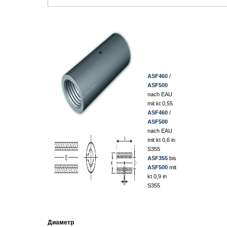
ASF460
/
ASF500
nach EAU
mit kt 0,55
ASF460
/
ASF500
nach EAU
mit kt 0,6 in
S355
ASF355
bis
ASF500
mit
kt 0,9 in
S355
Диаметр