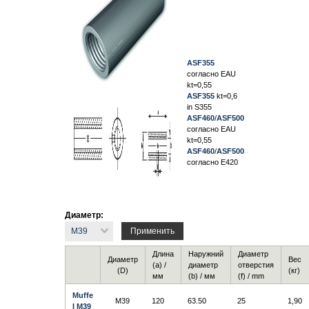
ASF355
согласно EAU
kt=0,55
ASF355
kt=0,6
in S355
ASF460
/
ASF500
согласно EAU
kt=0,55
ASF460
/
ASF500
согласно E420
Диаметр:
Длина
Наружний
Диаметр
Диаметр
Вес
(a) /
диаметр
отверстия
(D)
(кг)
мм
(b) / мм
(f) / mm
Muffe
M39
120
63.50
25
1,90
I M39