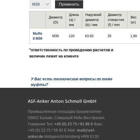
Длина
Наружний
Диаметр
Диаметр
Вес
(a) /
диаметр
отверстия
(D)
(кг)
мм
(b) / мм
(f) / mm
Muffe
M39
120
63.50
25
1,90
II M39
*ответственность по проведению расчетов и
величин лежит на клиенте
Показать
У Вас есть технические вопросы по теме
муфты?
ASF-Anker Anton Schmoll GmbH
Промышленная площадка Браукеззипен
58802 Бальве, Северный Рейн-Вестфалия,
Германия Тел:
+49 (0) 23 75 / 91 86 0
Факс:
+49 (0) 23 75 / 59 80 E-Mail:
mail@asf-
anker.de
Amtsgericht Arnsberg HRB 8130