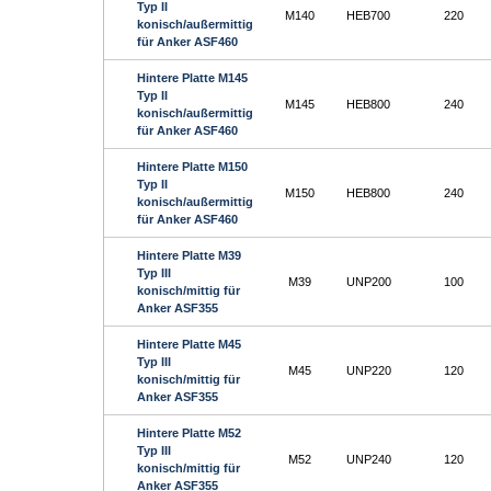
Typ II
M140
HEB700
220
konisch/außermittig
für Anker ASF460
Hintere Platte M145
Typ II
M145
HEB800
240
konisch/außermittig
für Anker ASF460
Hintere Platte M150
Typ II
M150
HEB800
240
konisch/außermittig
für Anker ASF460
Hintere Platte M39
Typ III
M39
UNP200
100
konisch/mittig für
Anker ASF355
Hintere Platte M45
Typ III
M45
UNP220
120
konisch/mittig für
Anker ASF355
Hintere Platte M52
Typ III
M52
UNP240
120
konisch/mittig für
Anker ASF355