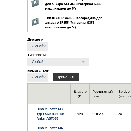
для анкера ASF355 (Материал S355 -
макс. наклон до 5°)
Тип III конический/ посередине для
анкера ASF355 (Материал S355 -
макс. наклон до 5°)
Диаметр
Тип платы
марка стали
Диаметр
Расчитанный
Spreize
(D)
пояс
(ww) / 
Hintere Platte M39
Typ I Standard für
M39
UNP200
80
Anker ASF355
Hintere Platte M45