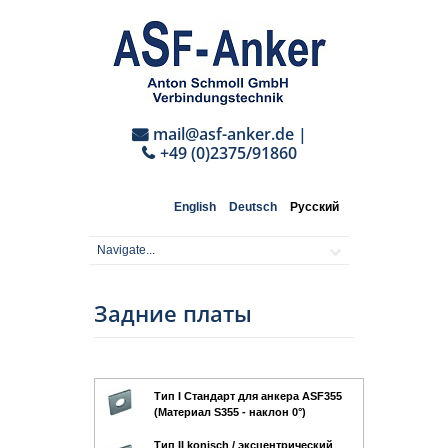
mail@asf-anker.de
|
+49 (0)2375/91860
English
Deutsch
Русский
Задние платы
Тип I Стандарт для анкера ASF355
(Материал S355 - наклон 0°)
Тип II konisch / эксцентрический