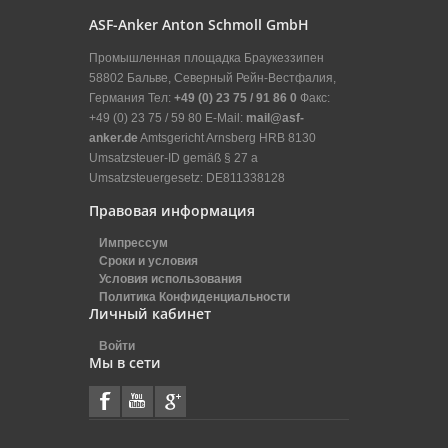
ASF-Anker Anton Schmoll GmbH
Промышленная площадка Браукеззипен
58802 Бальве, Северный Рейн-Вестфалия,
Германия Тел:
+49 (0) 23 75 / 91 86 0
Факс:
+49 (0) 23 75 / 59 80 E-Mail:
mail@asf-
anker.de
Amtsgericht Arnsberg HRB 8130
Umsatzsteuer-ID gemäß § 27 a
Umsatzsteuergesetz: DE811338128
Правовая информация
Импрессум
Сроки и условия
Условия использования
Политика Конфиденциальности
Личный кабинет
Войти
Мы в сети