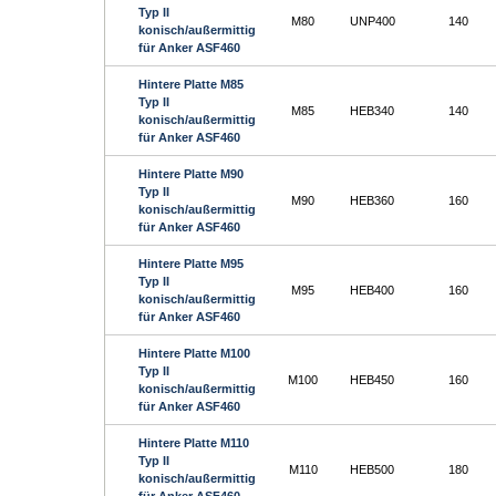
Typ II
M80
UNP400
140
konisch/außermittig
für Anker ASF460
Hintere Platte M85
Typ II
M85
HEB340
140
konisch/außermittig
für Anker ASF460
Hintere Platte M90
Typ II
M90
HEB360
160
konisch/außermittig
für Anker ASF460
Hintere Platte M95
Typ II
M95
HEB400
160
konisch/außermittig
für Anker ASF460
Hintere Platte M100
Typ II
M100
HEB450
160
konisch/außermittig
für Anker ASF460
Hintere Platte M110
Typ II
M110
HEB500
180
konisch/außermittig