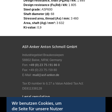
Design resistance, shaft (Fg,Rd) / kN:
1 895
Design resistance (Fu,Rd) / kN:
1 805
Steel grade:
ASF600
Shaft diameter (d):
68
Stressed area, thread (As) / mm:
3 460
Area, shaft (Ag) / mm²:
3 632
Kt-value:
0,9
ASF-Anker Anton Schmoll GmbH
Industriegebiet Braukessiepen
58802 Balve, NRW, Germany
Fon:
+49 (0) 23 75 / 91 86 0
Fax: +49 (0) 23 75 / 59 80
E-Mail:
mail@asf-anker.de
Tax ID number to § 27 a Value Added Tax Act:
DE811338128
Legal regulation
Wir benutzen Cookies, um
Legal Disclosure
die Seite für unsere Nutzer
General terms and conditions