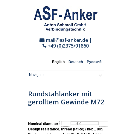
mail@asf-anker.de
|
+49 (0)2375/91860
English
Deutsch
Русский
Rundstahlanker mit
gerolltem Gewinde M72
Nominal diameter:
M72
Design resistance, thread (Ft,Rd) / kN:
1 805