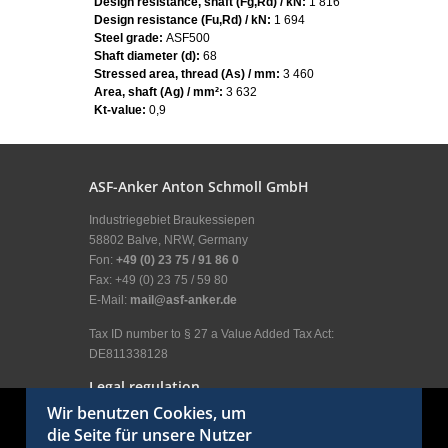
Design resistance, shaft (Fg,Rd) / kN:
1 816
Design resistance (Fu,Rd) / kN:
1 694
Steel grade:
ASF500
Shaft diameter (d):
68
Stressed area, thread (As) / mm:
3 460
Area, shaft (Ag) / mm²:
3 632
Kt-value:
0,9
ASF-Anker Anton Schmoll GmbH
Industriegebiet Braukessiepen
58802 Balve, NRW, Germany
Fon:
+49 (0) 23 75 / 91 86 0
Fax: +49 (0) 23 75 / 59 80
E-Mail:
mail@asf-anker.de
Tax ID number to § 27 a Value Added Tax Act:
DE811338128
Legal regulation
Wir benutzen Cookies, um
Legal Disclosure
die Seite für unsere Nutzer
General terms and conditions