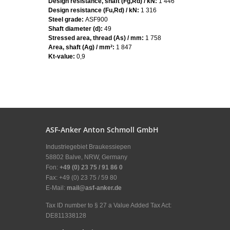
Design resistance, shaft (Fg,Rd) / kN:
1 446
Design resistance (Fu,Rd) / kN:
1 316
Steel grade:
ASF900
Shaft diameter (d):
49
Stressed area, thread (As) / mm:
1 758
Area, shaft (Ag) / mm²:
1 847
Kt-value:
0,9
ASF-Anker Anton Schmoll GmbH
Industriegebiet Braukessiepen
58802 Balve, NRW, Germany
Fon:
+49 (0) 23 75 / 91 86 0
Fax: +49 (0) 23 75 / 59 80
E-Mail:
mail@asf-anker.de
Tax ID number to § 27 a Value Added Tax Act:
DE811338128