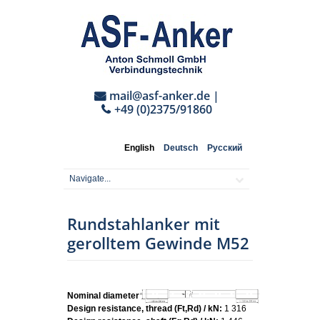
mail@asf-anker.de
|
+49 (0)2375/91860
English
Deutsch
Русский
Rundstahlanker mit
gerolltem Gewinde M52
Nominal diameter:
M52
Design resistance, thread (Ft,Rd) / kN:
1 316