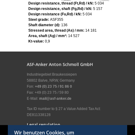
Design resistance, thread (Ft,Rd) / kN:
5 034
Design resistance, shaft (Fg,Rd) / kN:
5 157
Design resistance (Fu,Rd) / kN:
5 034
Steel grade:
ASF355
Shaft diameter (d):
136
Stressed area, thread (As) / mm:
14 181
Area, shaft (Ag) / mm²:
14 527
Kt-value:
0,9
ASF-Anker Anton Schmoll GmbH
Industriegebiet Braukessiepen
58802 Balve, NRW, Germany
Fon:
+49 (0) 23 75 / 91 86 0
Fax: +49 (0) 23 75 / 59 80
E-Mail:
mail@asf-anker.de
Tax ID number to § 27 a Value Added Tax Act:
DE811338128
Legal regulation
Wir benutzen Cookies, um
Legal Disclosure