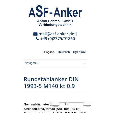
mail@asf-anker.de
|
+49 (0)2375/91860
English
Deutsch
Русский
Rundstahlanker DIN
1993-5 M140 kt 0.9
Nominal diameter:
M140
Stressed area, thread (As) / mm:
14 181