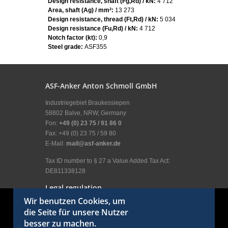
Design resistance, shaft (Fg,Rd) / kN:
4 712
Area, shaft (Ag) / mm²:
13 273
Design resistance, thread (Ft,Rd) / kN:
5 034
Design resistance (Fu,Rd) / kN:
4 712
Notch factor (kt):
0,9
Steel grade:
ASF355
ASF-Anker Anton Schmoll GmbH
Industriegebiet Braukessiepen
58802 Balve, NRW, Germany
Fon:
+49 (0) 23 75 / 91 86 0
Fax: +49 (0) 23 75 / 59 80
E-Mail:
mail@asf-anker.de
Tax ID number to § 27 a Value Added Tax Act:
DE811338128
Legal regulation
Wir benutzen Cookies, um
Legal Disclosure
die Seite für unsere Nutzer
General terms and conditions
besser zu machen.
Terms of use