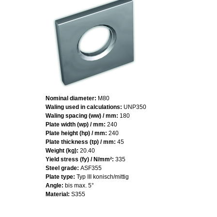
Nominal diameter:
M80
Waling used in calculations:
UNP350
Waling spacing (ww) / mm:
180
Plate width (wp) / mm:
240
Plate height (hp) / mm:
240
Plate thickness (tp) / mm:
45
Weight (kg):
20.40
Yield stress (fy) / N/mm²:
335
Steel grade:
ASF355
Plate type:
Typ III konisch/mittig
Angle:
bis max. 5°
Material:
S355