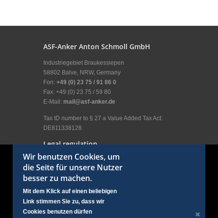
ASF-Anker Anton Schmoll GmbH
Industriegebiet Braukessiepen
58802 Balve, NRW, Germany
Fon:
+49 (0) 23 75 / 91 86 0
Fax: +49 (0) 23 75 / 59 80
E-Mail:
mail@asf-anker.de
Tax ID number to § 27 a Value Added Tax Act:
DE811338128
Legal regulation
Wir benutzen Cookies, um
Legal Disclosure
die Seite für unsere Nutzer
General terms and conditions
besser zu machen.
Terms of use
Privacy policy
Mit dem Klick auf einen beliebigen
User menu
Link stimmen Sie zu, dass wir
Login
Cookies benutzen dürfen
Social Links