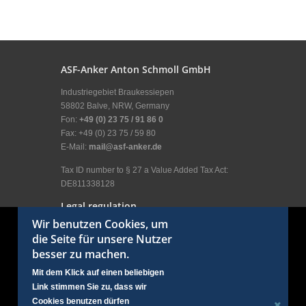
ASF-Anker Anton Schmoll GmbH
Industriegebiet Braukessiepen
58802 Balve, NRW, Germany
Fon:
+49 (0) 23 75 / 91 86 0
Fax: +49 (0) 23 75 / 59 80
E-Mail:
mail@asf-anker.de
Tax ID number to § 27 a Value Added Tax Act:
DE811338128
Legal regulation
Wir benutzen Cookies, um
Legal Disclosure
die Seite für unsere Nutzer
General terms and conditions
besser zu machen.
Terms of use
Privacy policy
Mit dem Klick auf einen beliebigen
User menu
Link stimmen Sie zu, dass wir
Login
Cookies benutzen dürfen