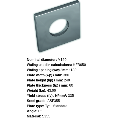
Nominal diameter:
M150
Waling used in calculations:
HEB650
Waling spacing (ww) / mm:
180
Plate width (wp) / mm:
380
Plate height (hp) / mm:
240
Plate thickness (tp) / mm:
60
Weight (kg):
43.00
Yield stress (fy) / N/mm²:
335
Steel grade:
ASF355
Plate type:
Typ I Standard
Angle:
0°
Material:
S355