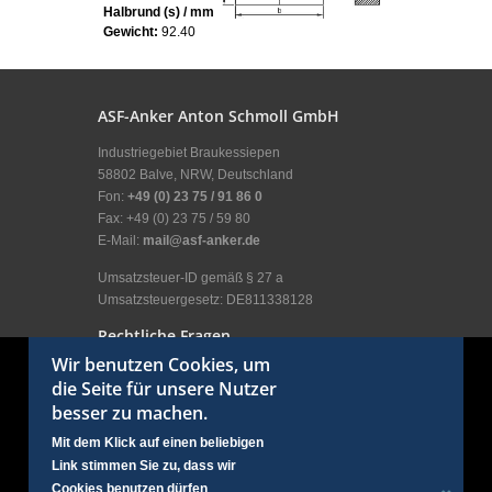
Halbrund (s) / mm:
60
Gewicht:
92.40
ASF-Anker Anton Schmoll GmbH
Industriegebiet Braukessiepen
58802 Balve, NRW, Deutschland
Fon:
+49 (0) 23 75 / 91 86 0
Fax: +49 (0) 23 75 / 59 80
E-Mail:
mail@asf-anker.de
Umsatzsteuer-ID gemäß § 27 a
Umsatzsteuergesetz: DE811338128
Rechtliche Fragen
Wir benutzen Cookies, um
Impressum
die Seite für unsere Nutzer
Allgemeine Geschäftsbedingungen
besser zu machen.
Allgemeine Nutzungsbedingungen
Erklärung zum Datenschutz
Mit dem Klick auf einen beliebigen
Kundenbereich
Link stimmen Sie zu, dass wir
Anmelden
Cookies benutzen dürfen