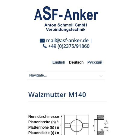
mail@asf-anker.de
|
+49 (0)2375/91860
English
Deutsch
Русский
Walzmutter M140
Nenndurchmesser:
M140
Plattenbreite (b) / mm:
280
Plattenhöhe (h) / mm:
280
Plattendicke (t) / mm:
150