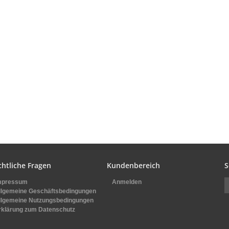
chtliche Fragen
Kundenbereich
S
mpressum
Anmelden
llgemeine Geschäftsbedingungen
llgemeine Nutzungsbedingungen
rklärung zum Datenschutz