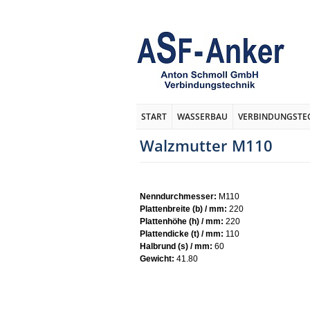
START
WASSERBAU
VERBINDUNGSTE
Walzmutter M110
Nenndurchmesser:
M110
Plattenbreite (b) / mm:
220
Plattenhöhe (h) / mm:
220
Plattendicke (t) / mm:
110
Halbrund (s) / mm:
60
Gewicht:
41.80