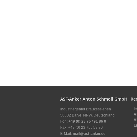
ASF-Anker Anton Schmoll GmbH
Re
I
Industriegebiet Braukessiepen
A
58802 Balve, NRW, Deutschland
A
Fon:
+49 (0) 23 75 / 91 86 0
E
Fax: +49 (0) 23 75 / 59 80
E-Mail:
mail@asf-anker.de