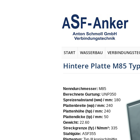
START
WASSERBAU
VERBINDUNGSTE
Hintere Platte M85 Typ
Nenndurchmesser:
M85
Berechnete Gurtung:
UNP350
Spreizenabstand (ww) / mm:
180
Plattenbreite (wp) / mm:
240
Plattenhöhe (hp) / mm:
240
Plattendicke (tp) / mm:
50
Gewicht:
22.60
Streckgrenze (fy) / N/mm²:
335
Stahlgüte:
ASF355
Plattentyp:
Typ III konisch/mittig