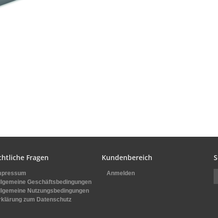
chtliche Fragen
Kundenbereich
S
mpressum
Anmelden
llgemeine Geschäftsbedingungen
llgemeine Nutzungsbedingungen
rklärung zum Datenschutz