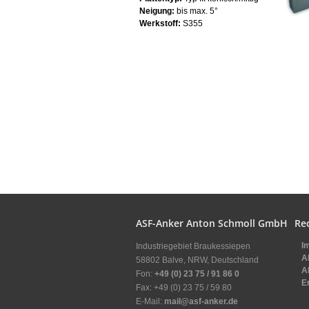
Neigung:
bis max. 5°
Werkstoff:
S355
ASF-Anker Anton Schmoll GmbH
Re
I
Industriegebiet Braukessiepen
A
58802 Balve, NRW, Deutschland
A
Fon:
+49 (0) 23 75 / 91 86 0
E
Fax: +49 (0) 23 75 / 59 80
E-Mail:
mail@asf-anker.de