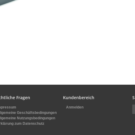
chtliche Fragen
Kundenbereich
S
mpressum
Anmelden
llgemeine Geschäftsbedingungen
llgemeine Nutzungsbedingungen
rklärung zum Datenschutz