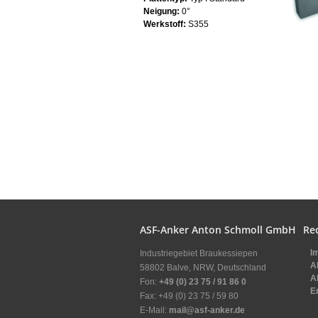
Neigung:
0°
Werkstoff:
S355
ASF-Anker Anton Schmoll GmbH
Re
I
Industriegebiet Braukessiepen
A
58802 Balve, NRW, Deutschland
A
Fon:
+49 (0) 23 75 / 91 86 0
E
Fax: +49 (0) 23 75 / 59 80
E-Mail:
mail@asf-anker.de