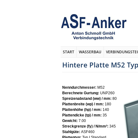
START
WASSERBAU
VERBINDUNGSTE
Hintere Platte M52 Typ
Nenndurchmesser:
M52
Berechnete Gurtung:
UNP260
Spreizenabstand (ww) / mm:
80
Plattenbreite (wp) / mm:
180
Plattenhöhe (hp) / mm:
140
Plattendicke (tp) / mm:
35
Gewicht:
7.00
Streckgrenze (fy) / N/mm²:
345
Stahlgüte:
ASF460
Plattentyp:
Typ I Standard