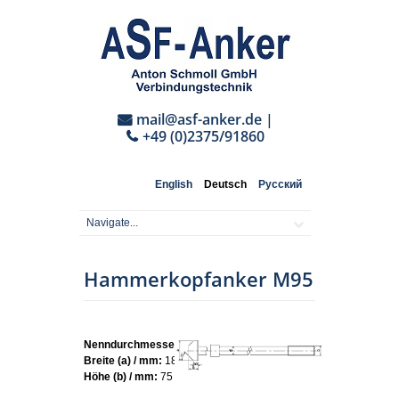
mail@asf-anker.de
|
+49 (0)2375/91860
English
Deutsch
Русский
Hammerkopfanker M95
Nenndurchmesser:
M95
Breite (a) / mm:
180
Höhe (b) / mm:
75