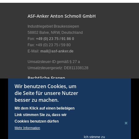
ASF-Anker Anton Schmoll GmbH
Industriegebiet Braukessiepen
58802 Balve, NRW, Deutschland
Fon:
+49 (0) 23 75 / 91 86 0
Fax: +49 (0) 23 75 / 59 80
E-Mail:
mail@asf-anker.de
Umsatzsteuer-ID gemäß § 27 a
Umsatzsteuergesetz: DE811338128
Rechtliche Fragen
Wir benutzen Cookies, um
Impressum
die Seite für unsere Nutzer
Allgemeine Geschäftsbedingungen
besser zu machen.
Allgemeine Nutzungsbedingungen
Erklärung zum Datenschutz
Mit dem Klick auf einen beliebigen
Kundenbereich
Link stimmen Sie zu, dass wir
Anmelden
Cookies benutzen dürfen
Social Links
Mehr Information
Ich stimme zu