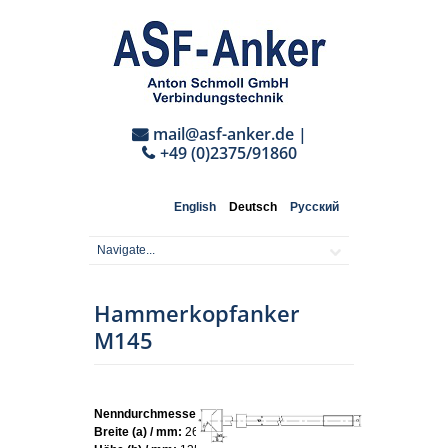
mail@asf-anker.de
|
+49 (0)2375/91860
English
Deutsch
Русский
Hammerkopfanker
M145
Nenndurchmesser:
M145
Breite (a) / mm:
260