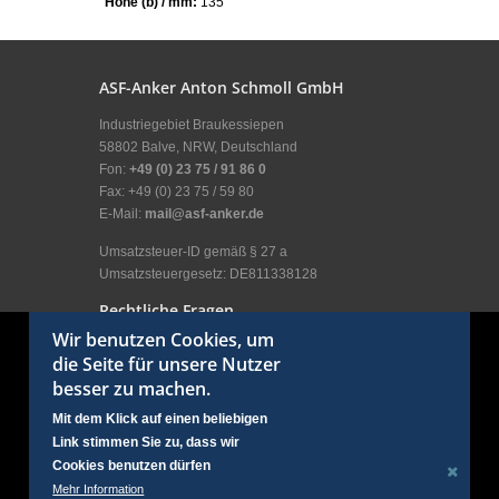
Höhe (b) / mm:
135
ASF-Anker Anton Schmoll GmbH
Industriegebiet Braukessiepen
58802 Balve, NRW, Deutschland
Fon:
+49 (0) 23 75 / 91 86 0
Fax: +49 (0) 23 75 / 59 80
E-Mail:
mail@asf-anker.de
Umsatzsteuer-ID gemäß § 27 a
Umsatzsteuergesetz: DE811338128
Rechtliche Fragen
Wir benutzen Cookies, um
Impressum
die Seite für unsere Nutzer
Allgemeine Geschäftsbedingungen
besser zu machen.
Allgemeine Nutzungsbedingungen
Erklärung zum Datenschutz
Mit dem Klick auf einen beliebigen
Kundenbereich
Link stimmen Sie zu, dass wir
Anmelden
Cookies benutzen dürfen
Social Links
Mehr Information