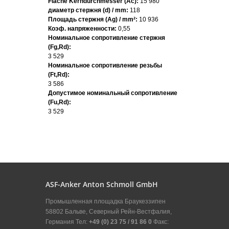
Fläche Kerndurchmesser (Ac):
15 980
диаметр стержня (d) / mm:
118
Площадь стержня (Ag) / mm²:
10 936
Коэф. напряженности:
0,55
Номинальное сопротивление стержня
(Fg,Rd):
3 529
Номинальное сопротивление резьбы
(Ft,Rd):
3 586
Допустимое номинальный сопротивление
(Fu,Rd):
3 529
ASF-Anker Anton Schmoll GmbH
Промышленная площадка Браукеззипен
58802 Бальве, Северный Рейн-Вестфалия,
Германия Тел:
+49 (0) 23 75 / 91 86 0
Факс: