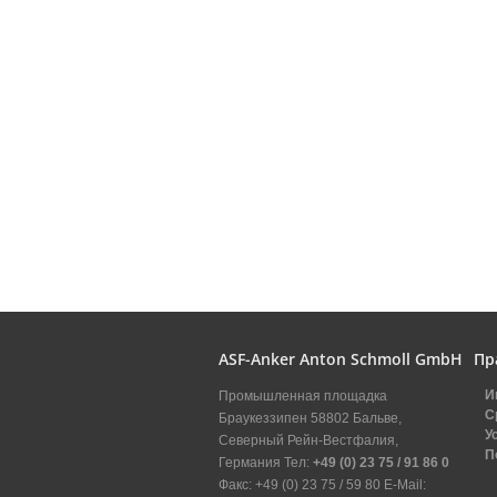
ASF-Anker Anton Schmoll GmbH
Пр
И
Промышленная площадка
С
Браукеззипен 58802 Бальве,
У
Северный Рейн-Вестфалия,
П
Германия Тел:
+49 (0) 23 75 / 91 86 0
Факс: +49 (0) 23 75 / 59 80 E-Mail: