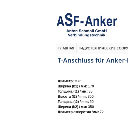
ГЛАВНАЯ
ГИДРОТЕХНИЧЕСКИЕ СООР
T-Anschluss für Anke
Диаметр:
M76
Ширина (b1) / мм:
170
Толщина (t1) / мм:
30
Высота (l2) / mm:
350
Толщина (t2) / mm:
50
Ширина (b2) / мм:
350
Диаметр отверстия /мм:
72