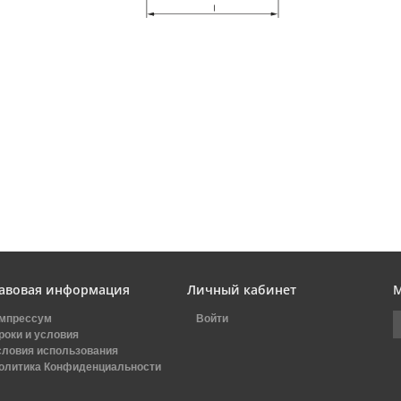
авовая информация
Личный кабинет
М
мпрессум
Войти
роки и условия
словия использования
олитика Конфиденциальности