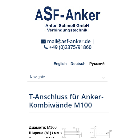
mail@asf-anker.de
|
+49 (0)2375/91860
English
Deutsch
Русский
T-Anschluss für Anker-
Kombiwände M100
Диаметр:
M100
Ширина (b1) / мм:
220