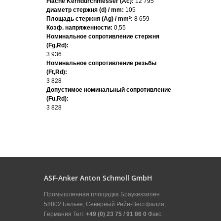
Fläche Kerndurchmesser (Ac):
12 795
диаметр стержня (d) / mm:
105
Площадь стержня (Ag) / mm²:
8 659
Коэф. напряженности:
0,55
Номинальное сопротивление стержня
(Fg,Rd):
3 936
Номинальное сопротивление резьбы
(Ft,Rd):
3 828
Допустимое номинальный сопротивление
(Fu,Rd):
3 828
ASF-Anker Anton Schmoll GmbH
Промышленная площадка Браукеззипен
58802 Бальве, Северный Рейн-Вестфалия,
Германия Тел:
+49 (0) 23 75 / 91 86 0
Факс: