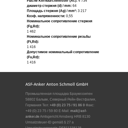
Fläche Kerndurchmesser (Ac):
4 734
диаметр стержня (d) / mm:
64
Площадь стержня (Ag) / mm²:
3 217
Коэф. напряженности:
0,55
Номинальное сопротивление стержня
(Fg,Rd):
1 462
Номинальное сопротивление резьбы
(Ft,Rd):
1 416
Допустимое номинальный сопротивление
(Fu,Rd):
1 416
ASF-Anker Anton Schmoll GmbH
Промышленная площадка Браукеззипен
58802 Бальве, Северный Рейн-Вестфалия,
Германия Тел:
+49 (0) 23 75 / 91 86 0
Факс:
+49 (0) 23 75 / 59 80 E-Mail:
mail@asf-
anker.de
Amtsgericht Arnsberg HRB 8130
Umsatzsteuer-ID gemäß § 27 a