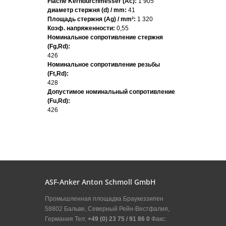
Fläche Kerndurchmesser (Ac):
1 905
диаметр стержня (d) / mm:
41
Площадь стержня (Ag) / mm²:
1 320
Коэф. напряженности:
0,55
Номинальное сопротивление стержня
(Fg,Rd):
426
Номинальное сопротивление резьбы
(Ft,Rd):
428
Допустимое номинальный сопротивление
(Fu,Rd):
426
ASF-Anker Anton Schmoll GmbH
Промышленная площадка Браукеззипен
58802 Бальве, Северный Рейн-Вестфалия,
Германия Тел:
+49 (0) 23 75 / 91 86 0
Факс: