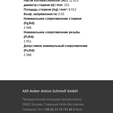
Fläche Kerndurchmesser (Ac):
11 813
диаметр стержня (d) / mm:
101
Площадь стержня (Ag) / mm²:
8 012
Коэф. напряженности:
0,55
Номинальное сопротивление стержня
(Fg,Rd):
2 586
Номинальное сопротивление резьбы
(Ft,Rd):
2 651
Допустимое номинальный сопротивление
(Fu,Rd):
2 586
ASF-Anker Anton Schmoll GmbH
Промышленная площадка Браукеззипен
58802 Бальве, Северный Рейн-Вестфалия,
Германия Тел:
+49 (0) 23 75 / 91 86 0
Факс: