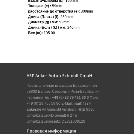
Высота+Ширина (b):
190mm
Толщина (с) :
59mm
расстояние до отверстия (e):
300mm
Длина (Плата) (f):
230mm
Диаметр (g) / мм:
92mm
Длина (Болт) (k) / мм:
240mm
Вес (кг):
105.00
ASF-Anker Anton Schmoll GmbH
Промышленная площадка Браукеззипен
58802 Бальве, Северный Рейн-Вестфалия,
Германия Тел:
+49 (0) 23 75 / 91 86 0
Факс:
+49 (0) 23 75 / 59 80 E-Mail:
mail@asf-
anker.de
Amtsgericht Arnsberg HRB 8130
Umsatzsteuer-ID gemäß § 27 a
Umsatzsteuergesetz: DE811338128
Правовая информация